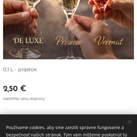
0,1 L - prípitok
2,50
€
nezahŕňa cenu dopravy
© 2021 Reštaurácia U Felberu
Používame cookies, aby sme zaistili správne fungovanie a
Cookies
bezpečnosť našich stránok. Tým vám môžeme poskytnúť tú