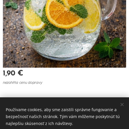
1,90
€
nezahŕňa cenu dopravy
© 2021 Reštaurácia U Felberu
Používame cookies, aby sme zaistili správne fungovanie a
Cookies
bezpečnosť našich stránok. Tým vám môžeme poskytnúť tú
najlepšiu skúsenosť z ich návštevy.