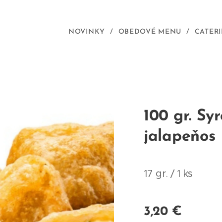
NOVINKY
OBEDOVÉ MENU
CATER
100 gr. Sy
jalapeňos
17 gr. / 1 ks
3,20
€