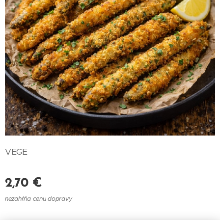
VEGE
2,70
€
nezahŕňa cenu dopravy