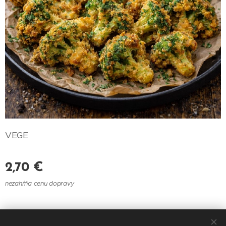
VEGE
2,70
€
nezahŕňa cenu dopravy
© 2021 Reštaurácia U Felberu