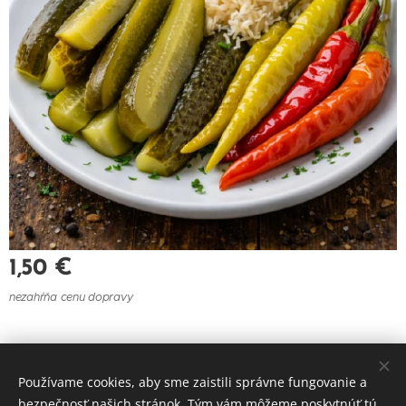
1,50
€
nezahŕňa cenu dopravy
© 2021 Reštaurácia U Felberu
Používame cookies, aby sme zaistili správne fungovanie a
Cookies
bezpečnosť našich stránok. Tým vám môžeme poskytnúť tú