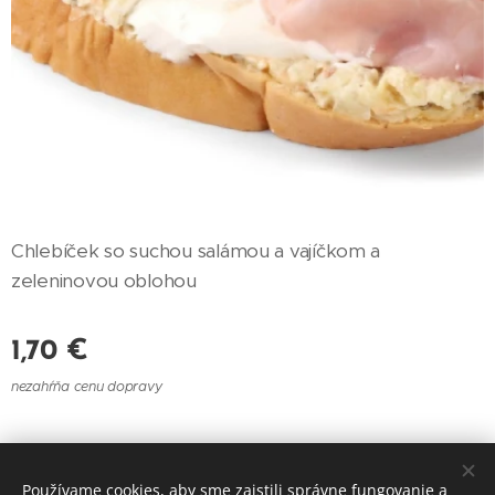
Chlebíček so suchou salámou a vajíčkom a
zeleninovou oblohou
1,70
€
nezahŕňa cenu dopravy
© 2021 Reštaurácia U Felberu
Používame cookies, aby sme zaistili správne fungovanie a