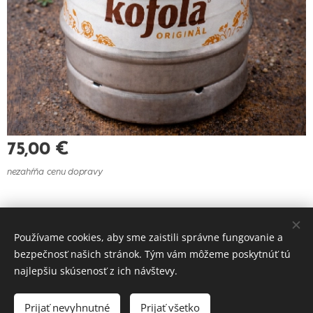
75,00
€
nezahŕňa cenu dopravy
© 2021 Reštaurácia U Felberu
Používame cookies, aby sme zaistili správne fungovanie a
Cookies
bezpečnosť našich stránok. Tým vám môžeme poskytnúť tú
najlepšiu skúsenosť z ich návštevy.
Do košíka
Prijať nevyhnutné
Prijať všetko