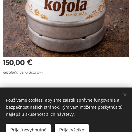
150,00
€
nezahŕňa cenu dopravy
© 2021 Reštaurácia U Felberu
Používame cookies, aby sme zaistili správne fungovanie a
Cookies
bezpečnosť našich stránok. Tým vám môžeme poskytnúť tú
najlepšiu skúsenosť z ich návštevy.
Do košíka
Prijať nevyhnutné
Prijať všetko