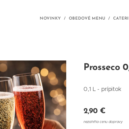
NOVINKY
OBEDOVÉ MENU
CATER
Prosseco 0
0,1 L - prípitok
2,90
€
nezahŕňa cenu dopravy