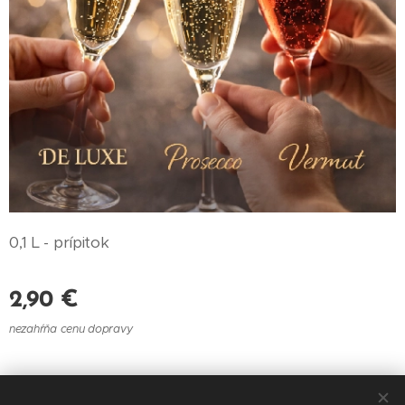
0,1 L - prípitok
2,90
€
nezahŕňa cenu dopravy
© 2021 Reštaurácia U Felberu