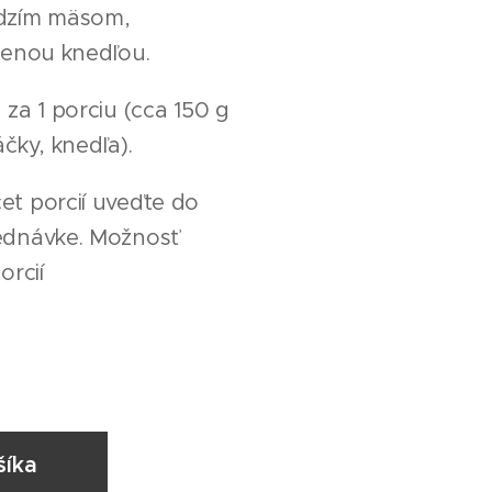
dzím mäsom,
renou knedľou.
za 1 porciu (cca 150 g
čky, knedľa).
t porcií uveďte do
ednávke. Možnosť
orcií
šíka