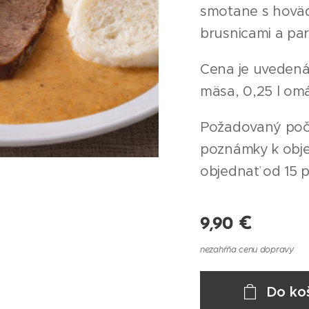
smotane s hovä
brusnicami a pa
Cena je uvedená 
mäsa, 0,25 l omá
Požadovaný poče
poznámky k obj
objednať od 15 p
9,90
€
nezahŕňa cenu dopravy
Do ko